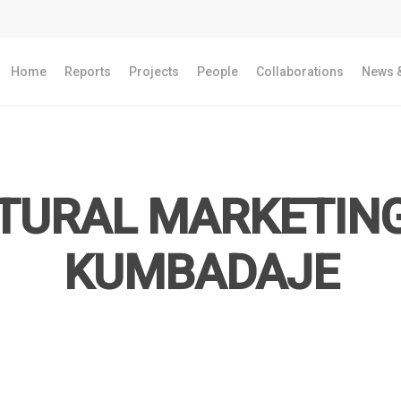
Home
Reports
Projects
People
Collaborations
News &
TURAL MARKETIN
KUMBADAJE