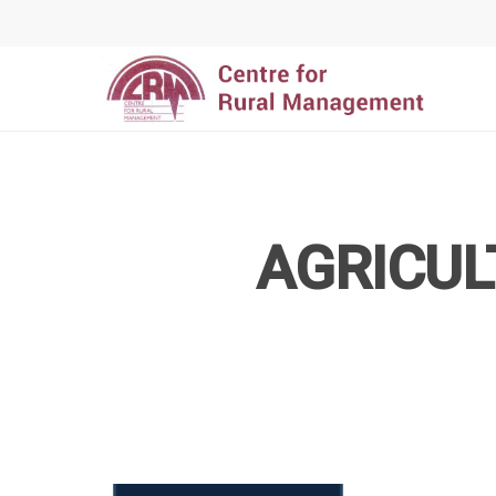
Hit enter to search or ESC to close
AGRICUL