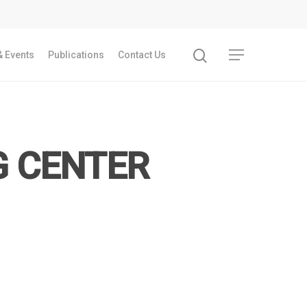
 Events
Publications
Contact Us
G CENTER
Recent Articles
GST REFORMS AND RURAL TRANSFORMA
IMPLICATIONS FOR LIVELIHOODS, LOCAL
ECONOMIES AND INCLUSIVE DEVELOPME
PPT by Jos Chathukulam
കേരളത്തിന്റെ ധനപ്രതിസന്ധിയുടെ സാമ
പ്രത്യാഘാതം:പട്ടികജാതി/പട്ടികവർഗ്ഗ വ