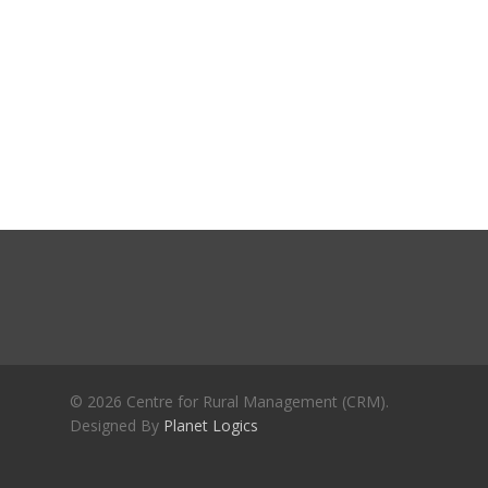
Journals
Recent Articles
General Articles
GST REFORMS AND RURAL
Books
TRANSFORMATION: IMPLIC
FOR LIVELIHOODS, LOCAL
ECONOMIES AND INCLUSIV
DEVELOPMENT – PPT by Jo
Chathukulam
കേരളത്തിന്റെ ധനപ്രതിസന്
സാമൂഹിക
പ്രത്യാഘാതം:പട്ടികജാതി/
പട്ടികവർഗ്ഗ വികസന ഫണ്ടിന്
സ്ഥിതി
Morarji Desai at 130: Leaders
© 2026 Centre for Rural Management (CRM).
Democracy, and the Ethics o
Designed By
Planet Logics
Governance in Modern India 
Chathukulam- Mainstream W